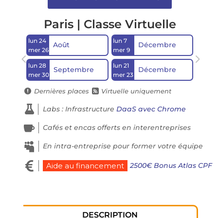
Paris | Classe Virtuelle
lun 24
lun 7
Août
Décembre
mer 26
mer 9
lun 28
lun 21
Septembre
Décembre
mer 30
mer 23
Dernières places
Virtuelle uniquement



Labs : Infrastructure
DaaS avec Chrome

Cafés et encas offerts en interentreprises

En intra-entreprise pour former votre équipe

2500€ Bonus Atlas CPF
Aide au financement
DESCRIPTION