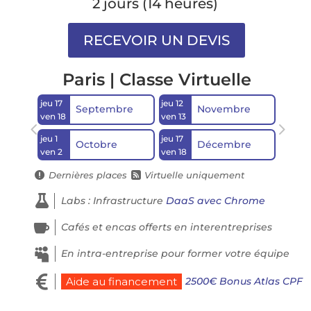
2 jours (14 heures)
Paris | Classe Virtuelle
jeu 17
jeu 12
Septembre
Novembre
ven 18
ven 13
jeu 1
jeu 17
Octobre
Décembre
ven 2
ven 18
Dernières places
Virtuelle uniquement



Labs : Infrastructure
DaaS avec Chrome

Cafés et encas offerts en interentreprises

En intra-entreprise pour former votre équipe

2500€ Bonus Atlas CPF
Aide au financement