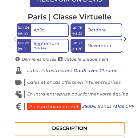
Paris | Classe Virtuelle
lun 24
lun 19
lun 14
Août
Octobre
jeu 27
jeu 22
jeu 17
lun 28
lun 23
Septembre
Novembre
Octobre
jeu 1
jeu 26
Dernières places
Virtuelle uniquement



Labs : Infrastructure
DaaS avec Chrome

Cafés et encas offerts en interentreprises

En intra-entreprise pour former votre équipe

2500€ Bonus Atlas CPF
Aide au financement
DESCRIPTION