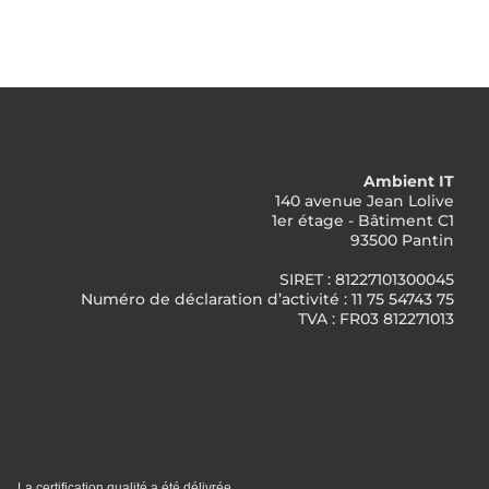
Ambient IT
140 avenue Jean Lolive
1er étage - Bâtiment C1
93500 Pantin
SIRET : 81227101300045
Numéro de déclaration d’activité : 11 75 54743 75
TVA : FR03 812271013
La certification qualité a été délivrée