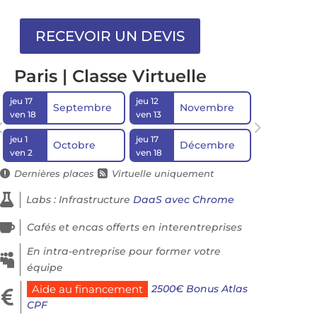
Paris | Classe Virtuelle
jeu 17
jeu 12
Septembre
Novembre
ven 18
ven 13
jeu 1
jeu 17
Octobre
Décembre
ven 2
ven 18
Dernières places
Virtuelle uniquement



Labs : Infrastructure
DaaS avec Chrome

Cafés et encas offerts en interentreprises
En intra-entreprise pour former votre

équipe
2500€ Bonus Atlas
Aide au financement

CPF