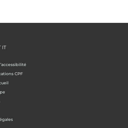
 IT
’accessibilité
ications CPF
cueil
ipe
s
égales