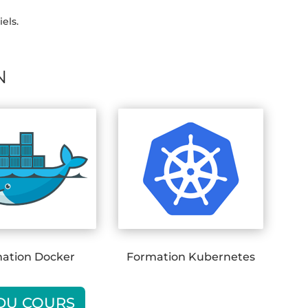
els.
N
ation Docker
Formation Kubernetes
 DU COURS