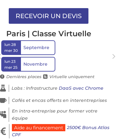
Paris | Classe Virtuelle
lun 28
Septembre
mer 30
lun 23
Novembre
mer 25
Dernières places
Virtuelle uniquement



Labs : Infrastructure
DaaS avec Chrome

Cafés et encas offerts en interentreprises
En intra-entreprise pour former votre

équipe
2500€ Bonus Atlas
Aide au financement

CPF