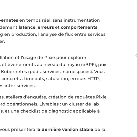
bernetes
en temps réel, sans instrumentation
apidement
latence
,
erreurs
et
comportements
ng en production, l’analyse de flux entre services
er.
lation et l’usage de Pixie pour explorer
 et événements au niveau du noyau (eBPF), puis
es Kubernetes (pods, services, namespaces). Vous
concrets : timeouts, saturation, erreurs HTTP,
 inter-services.
, ateliers d’enquête, création de requêtes Pixie
d opérationnels. Livrables : un cluster de lab
es, et une checklist de diagnostic applicable à
 vous présentera
la dernière version stable
de la