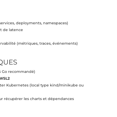
services, deployments, namespaces)
t de latence
abilité (métriques, traces, événements)
QUES
6 Go recommandé)
WSL2
uster Kubernetes (local type kind/minikube ou
ur récupérer les charts et dépendances