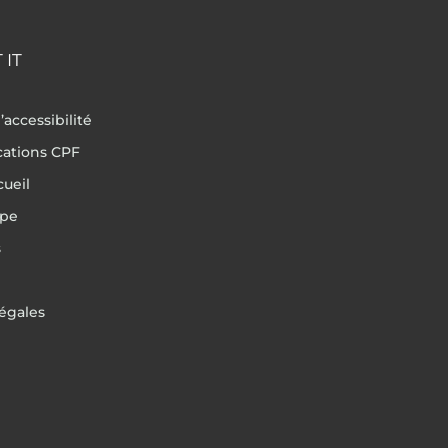
 IT
’accessibilité
ications CPF
cueil
ipe
s
égales