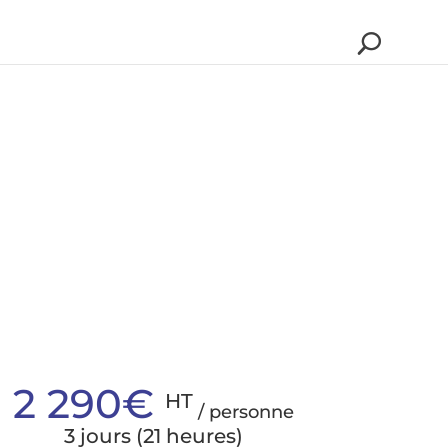
2 290€
HT
/ personne
3 jours (21 heures)