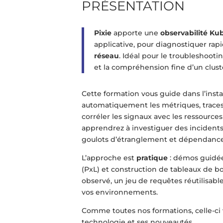
PRÉSENTATION
Pixie
apporte une
observabilité Ku
applicative, pour diagnostiquer r
réseau
. Idéal pour le troubleshooti
et la compréhension fine d’un clust
Cette formation vous guide dans l’instal
automatiquement les métriques, traces
corréler les signaux avec les ressourc
apprendrez à investiguer des incidents 
goulots d’étranglement et dépendances
L’approche est
pratique
: démos guidées
(PxL) et construction de tableaux de bor
observé, un jeu de requêtes réutilisabl
vos environnements.
Comme toutes nos formations, celle-ci
technologie et ses nouveautés.