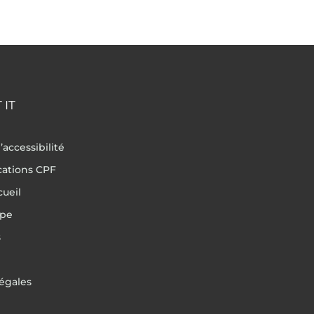
 IT
’accessibilité
ications CPF
cueil
ipe
s
égales