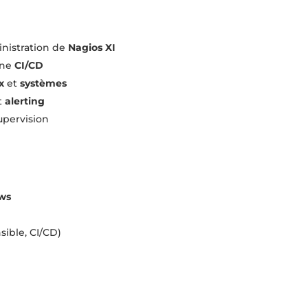
inistration de
Nagios XI
îne
CI/CD
x
et
systèmes
t
alerting
upervision
ws
n
sible, CI/CD)