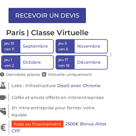
Paris | Classe Virtuelle
jeu 10
jeu 5
Septembre
Novembre
ven 11
ven 6
jeu 1
jeu 17
Octobre
Décembre
ven 2
ven 18
Dernières places
Virtuelle uniquement



Labs : Infrastructure
DaaS avec Chrome

Cafés et encas offerts en interentreprises
En intra-entreprise pour former votre

équipe
2500€ Bonus Atlas
Aide au financement

CPF