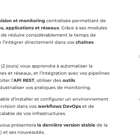
vision et monitoring
centralisée permettant de
s, applications et réseaux
. Grâce à ses modules
t de réduire considérablement le temps de
e l’intégrer directement dans vos
chaînes
(2 jours) vous apprendra à automatiser la
es et réseaux, et l’intégration avec vos pipelines
ter l’
API REST
, utiliser des
outils
ustrialiser vos pratiques de monitoring.
apable d’installer et configurer un environnement
ervision dans vos
workflows DevOps
et de
calable de vos infrastructures.
 vous présentera
la dernière version stable
de la
3)
et ses nouveautés.