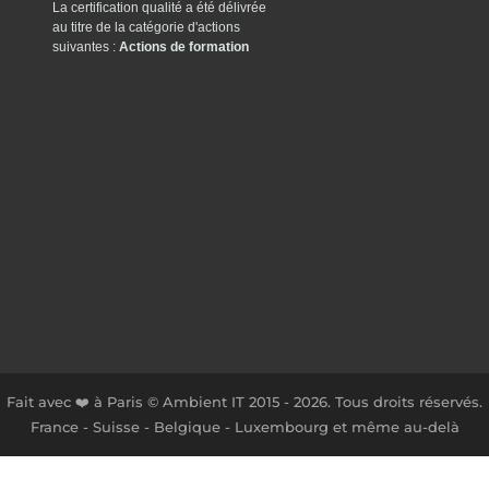
La certification qualité a été délivrée
au titre de la catégorie d'actions
suivantes :
Actions de formation
Fait avec ❤️ à Paris © Ambient IT 2015 - 2026. Tous droits réservés.
France - Suisse - Belgique - Luxembourg et même au-delà