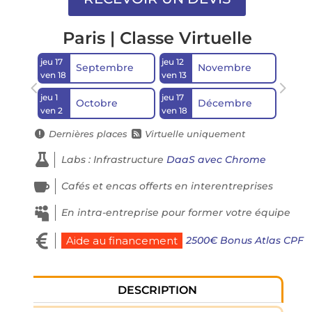
Paris | Classe Virtuelle
jeu 17
jeu 12
Septembre
Novembre
ven 18
ven 13
jeu 1
jeu 17
Octobre
Décembre
ven 2
ven 18
Dernières places
Virtuelle uniquement



Labs : Infrastructure
DaaS avec Chrome

Cafés et encas offerts en interentreprises

En intra-entreprise pour former votre équipe

2500€ Bonus Atlas CPF
Aide au financement
DESCRIPTION