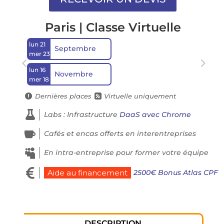
Paris | Classe Virtuelle
lun 21
Septembre
mer 23
lun 16
Novembre
mer 18
Dernières places
Virtuelle uniquement



Labs : Infrastructure
DaaS avec Chrome

Cafés et encas offerts en interentreprises

En intra-entreprise pour former votre équipe

2500€ Bonus Atlas CPF
Aide au financement
DESCRIPTION