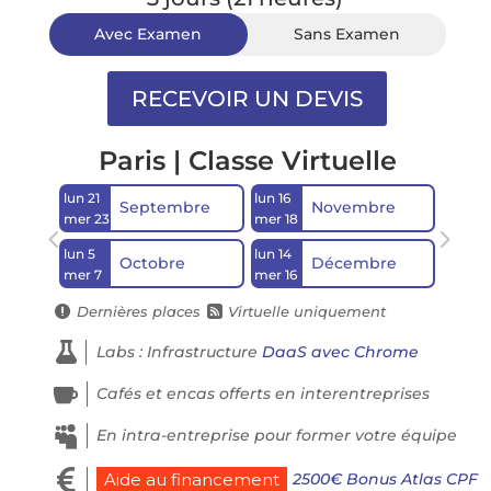
Avec Examen
Sans Examen
Paris | Classe Virtuelle
lun 21
lun 16
Septembre
Novembre
mer 23
mer 18
lun 5
lun 14
Octobre
Décembre
mer 7
mer 16
Dernières places
Virtuelle uniquement



Labs : Infrastructure
DaaS avec Chrome

Cafés et encas offerts en interentreprises

En intra-entreprise pour former votre équipe

2500€ Bonus Atlas CPF
Aide au financement