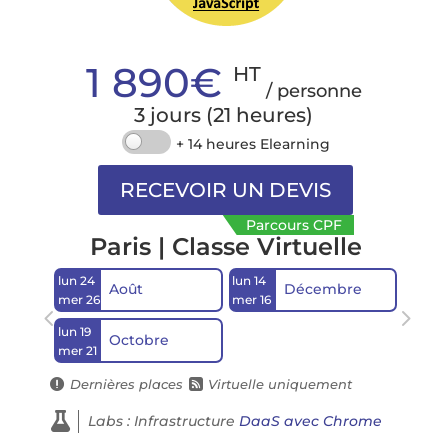
1 890€
HT
/ personne
3 jours (21 heures)
+ 14 heures Elearning
Parcours CPF
Paris | Classe Virtuelle
lun 24
lun 14
Août
Décembre
mer 26
mer 16
lun 19
Octobre
mer 21
Dernières places
Virtuelle uniquement



Labs : Infrastructure
DaaS avec Chrome