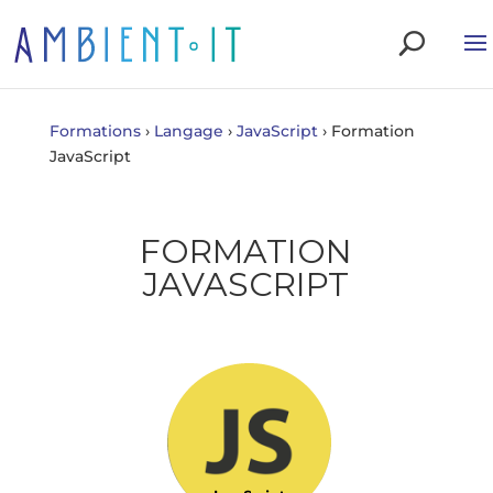
X
X
x
Formations
›
Langage
›
JavaScript
›
Formation
JavaScript
FORMATION
JAVASCRIPT