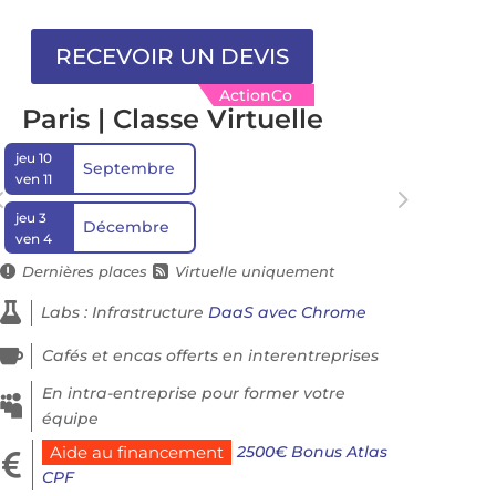
ActionCo
Paris | Classe Virtuelle
jeu 10
Septembre
ven 11
jeu 3
Décembre
ven 4
Dernières places
Virtuelle uniquement



Labs : Infrastructure
DaaS avec Chrome

Cafés et encas offerts en interentreprises
En intra-entreprise pour former votre

équipe
2500€ Bonus Atlas
Aide au financement

CPF