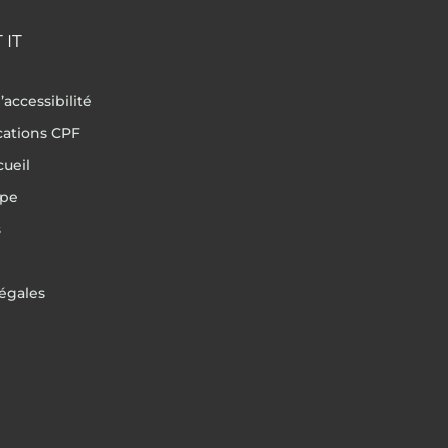
 IT
’accessibilité
ications CPF
cueil
ipe
s
égales