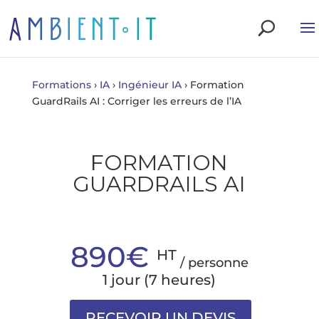
Formations
›
IA
›
Ingénieur IA
›
Formation
GuardRails AI : Corriger les erreurs de l’IA
FORMATION
GUARDRAILS AI
890€
HT
/ personne
1 jour (7 heures)