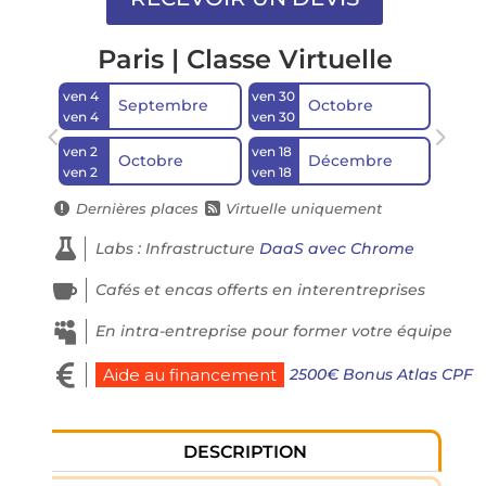
Paris | Classe Virtuelle
ven 4
ven 30
Septembre
Octobre
ven 4
ven 30
ven 2
ven 18
Octobre
Décembre
ven 2
ven 18
Dernières places
Virtuelle uniquement



Labs : Infrastructure
DaaS avec Chrome

Cafés et encas offerts en interentreprises

En intra-entreprise pour former votre équipe

2500€ Bonus Atlas CPF
Aide au financement
DESCRIPTION