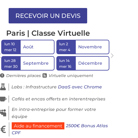
Paris | Classe Virtuelle
lun 10
lun 2
Août
Novembre
mer 12
mer 4
lun 28
lun 14
Septembre
Décembre
mer 30
mer 16
Dernières places
Virtuelle uniquement



Labs : Infrastructure
DaaS avec Chrome

Cafés et encas offerts en interentreprises
En intra-entreprise pour former votre

équipe
2500€ Bonus Atlas
Aide au financement

CPF