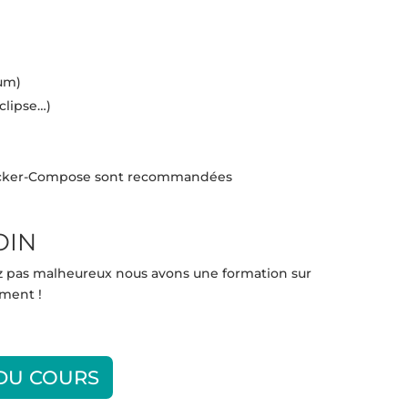
mum)
Eclipse…)
Docker-Compose sont recommandées
OIN
ez pas malheureux nous avons une formation sur
ment !
 DU COURS