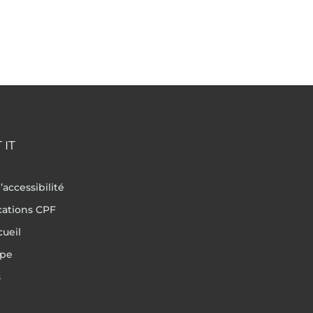
 IT
’accessibilité
ications CPF
cueil
ipe
s