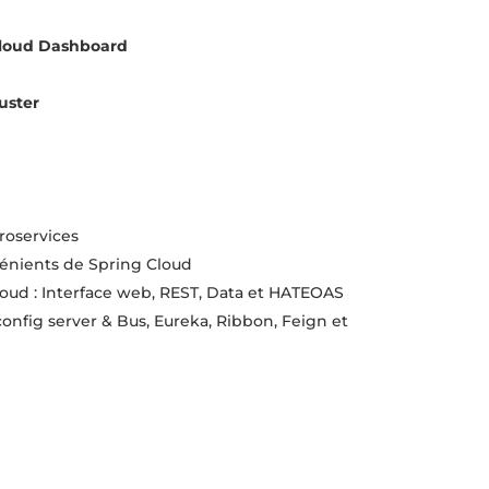
loud
Dashboard
uster
roservices
vénients de Spring Cloud
loud : Interface web, REST, Data et HATEOAS
: config server & Bus, Eureka, Ribbon, Feign et