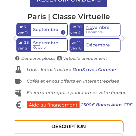
Paris | Classe Virtuelle
lun 7
lun 30
Novembre
Septembre

Décembre
ven 11
ven 4
lun 28
lun 14
Septembre
Décembre
Octobre
ven 2
ven 18
Dernières places
Virtuelle uniquement



Labs : Infrastructure
DaaS avec Chrome

Cafés et encas offerts en interentreprises

En intra-entreprise pour former votre équipe

2500€ Bonus Atlas CPF
Aide au financement
DESCRIPTION