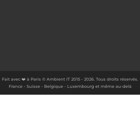
Fait avec ❤️ à Paris © Ambient IT 2015 - 2026. Tous droits réservés.
France - Suisse - Belgique - Luxembourg et même au-delà