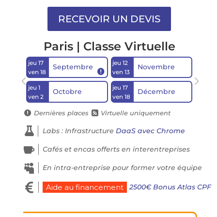
Paris | Classe Virtuelle
jeu 17
jeu 12
Septembre
Novembre

ven 18
ven 13
jeu 1
jeu 17
Octobre
Décembre
ven 2
ven 18
Dernières places
Virtuelle uniquement



Labs : Infrastructure
DaaS avec Chrome

Cafés et encas offerts en interentreprises

En intra-entreprise pour former votre équipe

2500€ Bonus Atlas CPF
Aide au financement