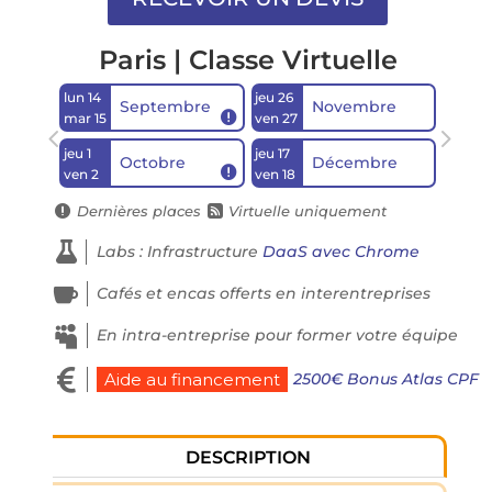
Paris | Classe Virtuelle
lun 14
jeu 26
Septembre
Novembre

mar 15
ven 27
jeu 1
jeu 17
Octobre
Décembre

ven 2
ven 18
Dernières places
Virtuelle uniquement



Labs : Infrastructure
DaaS avec Chrome

Cafés et encas offerts en interentreprises

En intra-entreprise pour former votre équipe

2500€ Bonus Atlas CPF
Aide au financement
DESCRIPTION