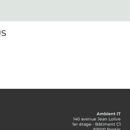
US
Ambient IT
140 avenue Jean Lolive
1er étage - Bâtiment C1
93500 Pantin