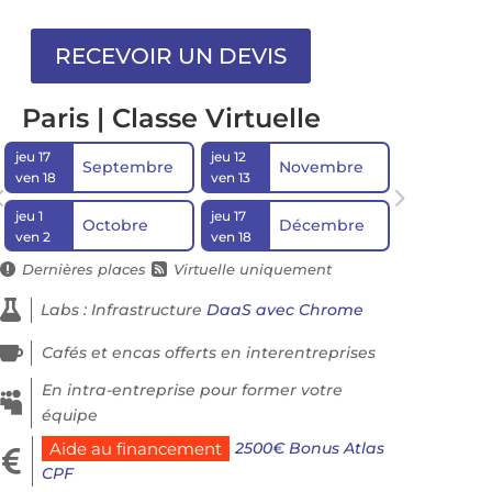
Paris | Classe Virtuelle
jeu 17
jeu 12
Septembre
Novembre
ven 18
ven 13
jeu 1
jeu 17
Octobre
Décembre
ven 2
ven 18
Dernières places
Virtuelle uniquement



Labs : Infrastructure
DaaS avec Chrome

Cafés et encas offerts en interentreprises
En intra-entreprise pour former votre

équipe
2500€ Bonus Atlas
Aide au financement

CPF