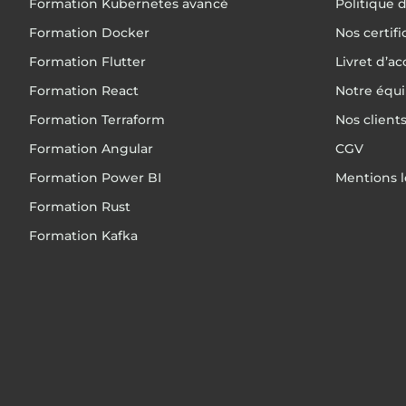
Formation Kubernetes avancé
Politique d
Formation Docker
Nos certif
Formation Flutter
Livret d’ac
Formation React
Notre équ
Formation Terraform
Nos client
Formation Angular
CGV
Formation Power BI
Mentions l
Formation Rust
Formation Kafka