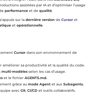
 productions assistées par IA et d’optimiser l’usage
 de
performance
et de
qualité
.
s’appuie sur la
dernière version
de
Cursor
et
atique
et
opérationnelle
.
cacement
Cursor
dans son environnement de
 améliorer sa productivité et la qualité du code.
s
multi-modèles
selon les cas d’usage.
es
et le fichier
AGENTS.md.
pement grâce au
mode Agent
et aux
Subagents.
équipe avec
Git
,
CI/CD
et outils collaboratifs.