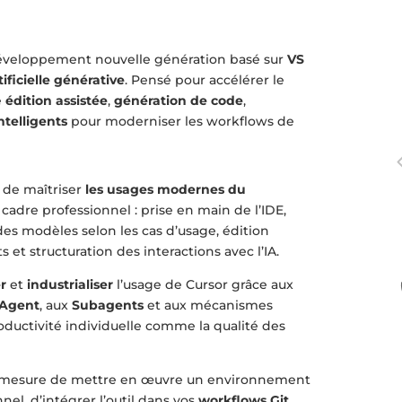
veloppement nouvelle génération basé sur
VS
tificielle générative
. Pensé pour accélérer le
e
édition assistée
,
génération de code
,
ntelligents
pour moderniser les workflows de
 de maîtriser
les usages modernes du
cadre professionnel : prise en main de l’IDE,
 des modèles selon les cas d’usage, édition
s et structuration des interactions avec l’IA.
r
et
industrialiser
l’usage de Cursor grâce aux
Agent
, aux
Subagents
et aux mécanismes
roductivité individuelle comme la qualité des
 en mesure de mettre en œuvre un environnement
el, d’intégrer l’outil dans vos
workflows Git,