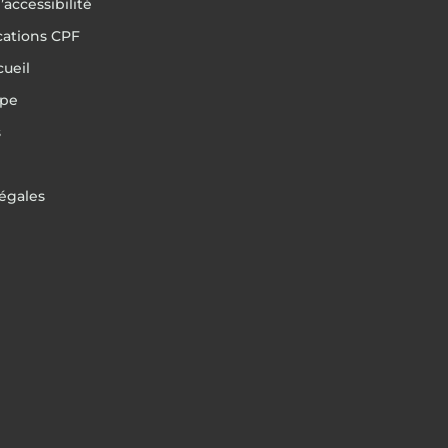
’accessibilité
ications CPF
cueil
ipe
s
égales