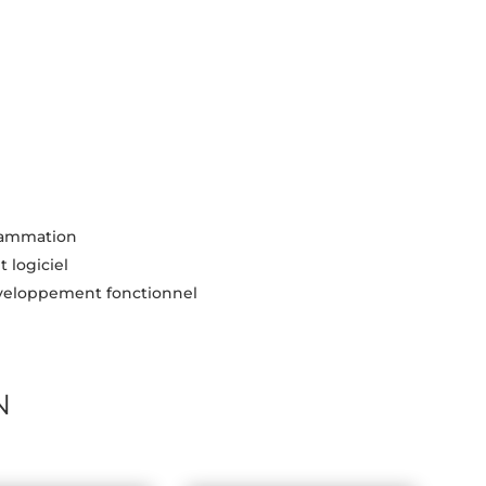
rammation
 logiciel
veloppement fonctionnel
N