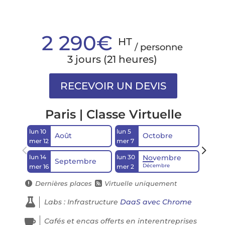
2 290€
HT
/ personne
3 jours (21 heures)
Paris | Classe Virtuelle
lun 10
lun 5
lun 14
Août
Octobre
mer 12
mer 7
mer 16
lun 14
lun 30
Novembre
Septembre
Décembre
mer 16
mer 2
Dernières places
Virtuelle uniquement



Labs : Infrastructure
DaaS avec Chrome

Cafés et encas offerts en interentreprises