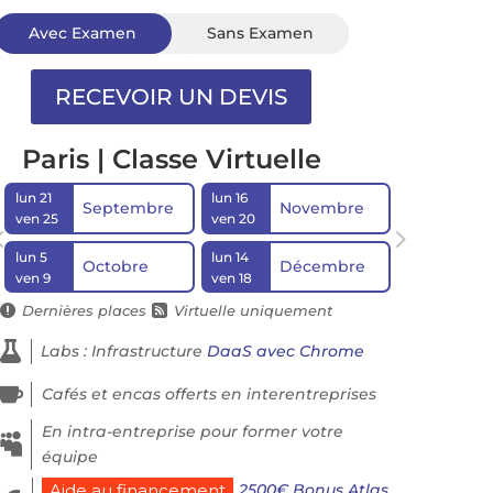
Avec Examen
Sans Examen
Paris | Classe Virtuelle
lun 21
lun 16
Septembre
Novembre
ven 25
ven 20
lun 5
lun 14
Octobre
Décembre
ven 9
ven 18
Dernières places
Virtuelle uniquement



Labs : Infrastructure
DaaS avec Chrome

Cafés et encas offerts en interentreprises
En intra-entreprise pour former votre

équipe
2500€ Bonus Atlas
Aide au financement