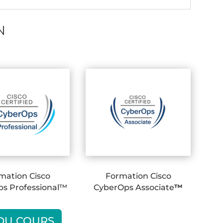
N
mation Cisco
Formation Cisco
s Professional™
CyberOps Associate
™
 DU COURS