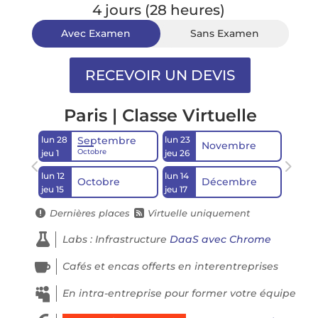
4 jours (28 heures)
Avec Examen
Sans Examen
Paris | Classe Virtuelle
lun 28
lun 23
Septembre
Novembre
Octobre
jeu 1
jeu 26
lun 12
lun 14
Octobre
Décembre
jeu 15
jeu 17
Dernières places
Virtuelle uniquement



Labs : Infrastructure
DaaS avec Chrome

Cafés et encas offerts en interentreprises

En intra-entreprise pour former votre équipe