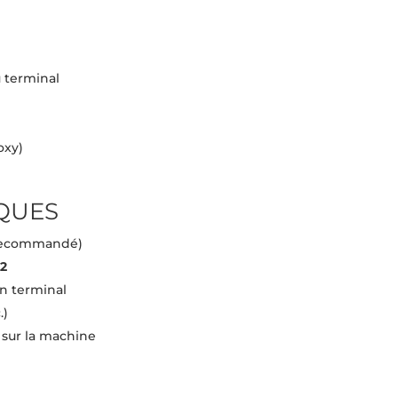
 terminal
oxy)
QUES
recommandé)
2
un terminal
.)
n sur la machine