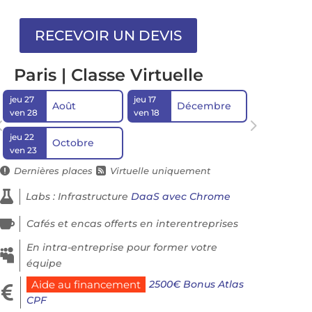
Paris | Classe Virtuelle
jeu 27
jeu 17
Août
Décembre
ven 28
ven 18
jeu 22
Octobre
ven 23
Dernières places
Virtuelle uniquement



Labs : Infrastructure
DaaS avec Chrome

Cafés et encas offerts en interentreprises
En intra-entreprise pour former votre

équipe
2500€ Bonus Atlas
Aide au financement

CPF