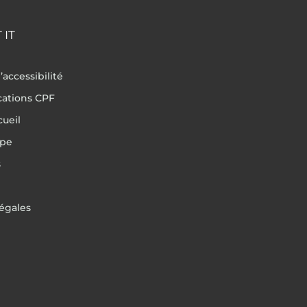
 IT
’accessibilité
ications CPF
cueil
ipe
s
égales