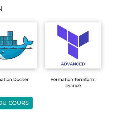
N
ation Docker
Formation Terraform
avancé
 DU COURS