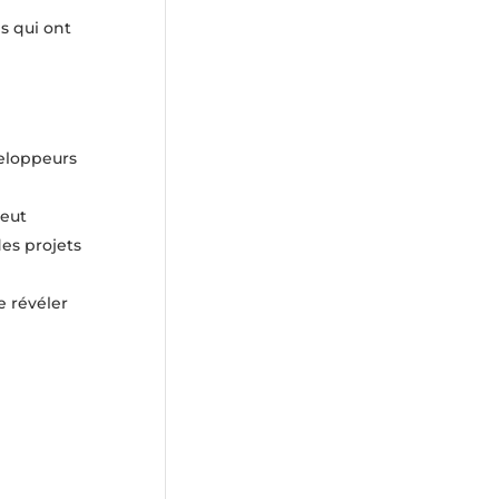
s qui ont
veloppeurs
peut
es projets
e révéler