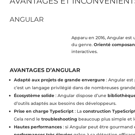
AVANTAGES ET INCONVÉNIENT
ANGULAR
Apparu en 2016, Angular est
du genre.
Orienté composan
interactives.
AVANTAGES D’ANGULAR
Adapté aux projets de grande envergure
: Angular est
c’est un langage privilégié dans de nombreuses grande
Écosystème solide
: Angular dispose d’une
bibliothèqu
d’outils adaptés aux besoins des développeurs.
Prise en charge TypeScript
: La
construction TypeScrip
Cela rend le
troubleshooting
beaucoup plus simple et le
Hautes performances
: si Angular peut être gourmand e
performances très élevées
grâce à sa détection effica