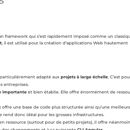
S
 un framework qui s’est rapidement imposé comme un classiq
t
, il est utilisé pour la création d’applications Web hautement
 particulièrement adapté aux
projets à large échelle
. C’est pou
s entreprises.
e importante
et bien établie. Elle offre énormément de ressou
t
offre une base de code plus structurée ainsi qu’une meilleure l
 rend donc idéal pour les grosses infrastructures.
n ressource (surtout pour de petits projets), il offre néanmoi
ce des changements et à sa puissante
CLI Angular
.