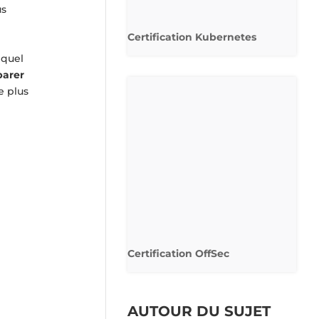
us
Certification Kubernetes
equel
parer
e plus
Certification OffSec
AUTOUR DU SUJET