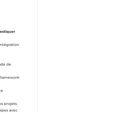
estiquer
intégration
tude de
t framework
te
os projets
uipes avec