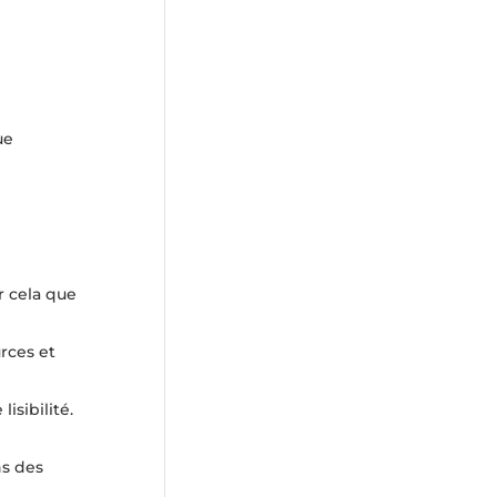
ue
r cela que
rces et
isibilité.
ns des