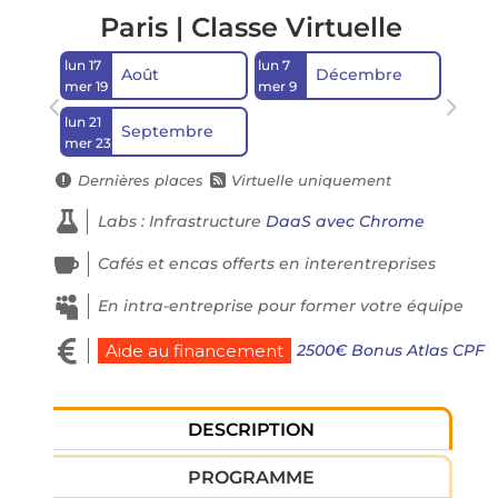
Paris | Classe Virtuelle
lun 17
lun 7
Août
Décembre
mer 19
mer 9
lun 21
Septembre
mer 23
Dernières places
Virtuelle uniquement



Labs : Infrastructure
DaaS avec Chrome

Cafés et encas offerts en interentreprises

En intra-entreprise pour former votre équipe

2500€ Bonus Atlas CPF
Aide au financement
DESCRIPTION
PROGRAMME