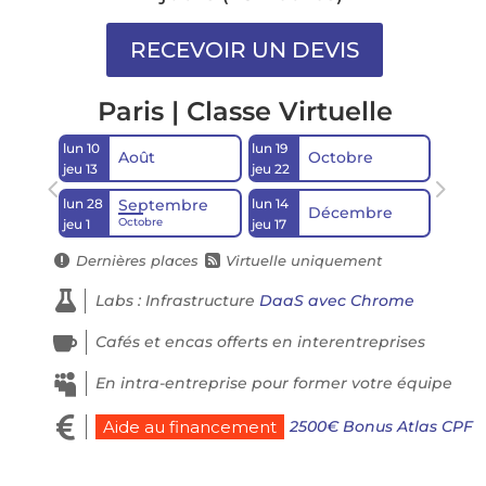
Paris | Classe Virtuelle
lun 10
lun 19
Août
Octobre
jeu 13
jeu 22
lun 28
lun 14
Septembre
Décembre
Octobre
jeu 1
jeu 17
Dernières places
Virtuelle uniquement



Labs : Infrastructure
DaaS avec Chrome

Cafés et encas offerts en interentreprises

En intra-entreprise pour former votre équipe

2500€ Bonus Atlas CPF
Aide au financement