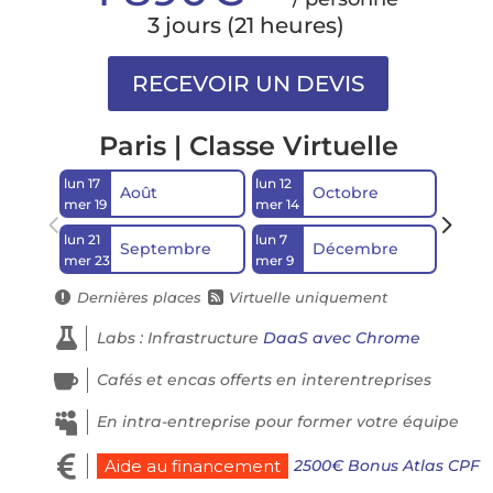
3 jours (21 heures)
Paris | Classe Virtuelle
lun 17
lun 12
lun 21
Août
Octobre
mer 19
mer 14
mer 2
lun 21
lun 7
Septembre
Décembre
mer 23
mer 9
Dernières places
Virtuelle uniquement



Labs : Infrastructure
DaaS avec Chrome

Cafés et encas offerts en interentreprises

En intra-entreprise pour former votre équipe

2500€ Bonus Atlas CPF
Aide au financement