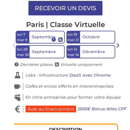
Paris | Classe Virtuelle
lun 7
lun 19
lun 28
Septembre
Octobre


mer 9
mer 21
mer 3
lun 28
lun 14
Septembre
Décembre
mer 30
mer 16
Dernières places
Virtuelle uniquement



Labs : Infrastructure
DaaS avec Chrome

Cafés et encas offerts en interentreprises

En intra-entreprise pour former votre équipe

2500€ Bonus Atlas CPF
Aide au financement
DESCRIPTION